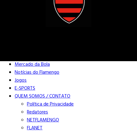
Buscar
Close
Editorias
Mercado da Bola
Notícias do Flamengo
Jogos
E-SPORTS
QUEM SOMOS / CONTATO
Política de Privacidade
Redatores
NETFLAMENGO
FLANET