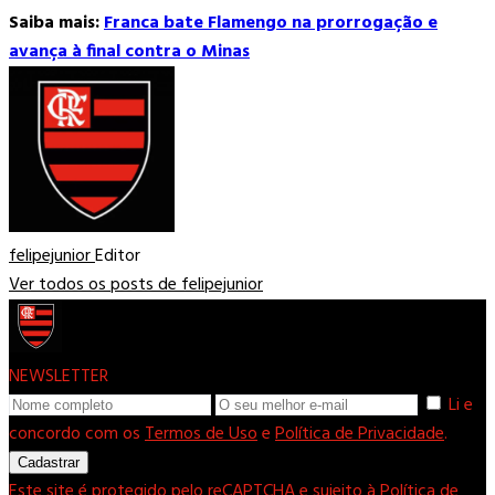
Saiba mais:
Franca bate Flamengo na prorrogação e
avança à final contra o Minas
felipejunior
Editor
Ver todos os posts de felipejunior
NEWSLETTER
Li e
concordo com os
Termos de Uso
e
Política de Privacidade
.
Cadastrar
Este site é protegido pelo reCAPTCHA e sujeito à
Política de