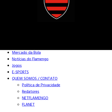
Buscar
Close
Editorias
Mercado da Bola
Notícias do Flamengo
Jogos
E-SPORTS
QUEM SOMOS / CONTATO
Política de Privacidade
Redatores
NETFLAMENGO
FLANET