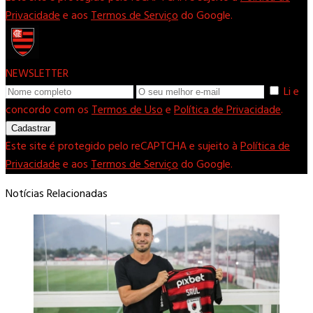
Privacidade
e aos
Termos de Serviço
do Google.
NEWSLETTER
Li e
concordo com os
Termos de Uso
e
Política de Privacidade
.
Cadastrar
Este site é protegido pelo reCAPTCHA e sujeito à
Política de
Privacidade
e aos
Termos de Serviço
do Google.
Notícias Relacionadas