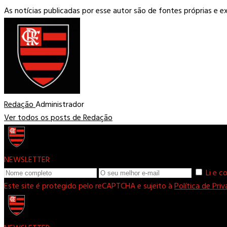
As notícias publicadas por esse autor são de fontes próprias e 
Redação
Administrador
Ver todos os posts de Redação
NEWSLETTER
Li e 
Este site é protegido pelo reCAPTCHA e sujeito à
Política de Pri