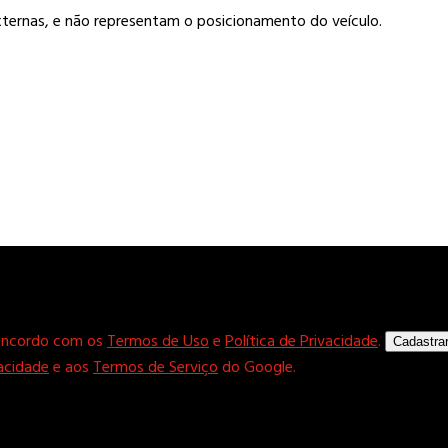
externas, e não representam o posicionamento do veículo.
concordo com os
Termos de Uso
e
Política de Privacidade
.
Cadastra
vacidade
e aos
Termos de Serviço
do Google.