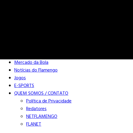
Buscar
Close
Editorias
Mercado da Bola
Notícias do Flamengo
Jogos
E-SPORTS
QUEM SOMOS / CONTATO
Política de Privacidade
Redatores
NETFLAMENGO
FLANET