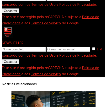
concordo com os
Termos de Uso
e
Política de Privacidade
.
Cadastrar
Este site é protegido pelo reCAPTCHA e sujeito à
Política de
Privacidade
e aos
Termos de Serviço
do Google.
NEWSLETTER
Li e
concordo com os
Termos de Uso
e
Política de Privacidade
.
Cadastrar
Este site é protegido pelo reCAPTCHA e sujeito à
Política de
Privacidade
e aos
Termos de Serviço
do Google.
Notícias Relacionadas