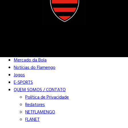
Buscar
Close
Editorias
Mercado da Bola
Notícias do Flamengo
Jogos
E-SPORTS
QUEM SOMOS / CONTATO
Política de Privacidade
Redatores
NETFLAMENGO
FLANET