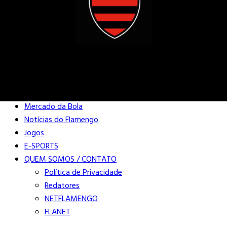
Buscar
Close
Editorias
Mercado da Bola
Notícias do Flamengo
Jogos
E-SPORTS
QUEM SOMOS / CONTATO
Política de Privacidade
Redatores
NETFLAMENGO
FLANET