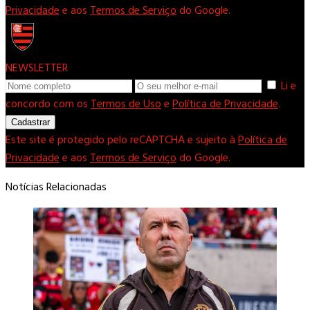
Privacidade
e aos
Termos de Serviço
do Google.
NEWSLETTER
Li e
concordo com os
Termos de Uso
e
Política de Privacidade
.
Cadastrar
Este site é protegido pelo reCAPTCHA e sujeito à
Política de
Privacidade
e aos
Termos de Serviço
do Google.
Notícias Relacionadas