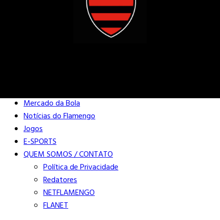
Buscar
Close
Editorias
Mercado da Bola
Notícias do Flamengo
Jogos
E-SPORTS
QUEM SOMOS / CONTATO
Política de Privacidade
Redatores
NETFLAMENGO
FLANET